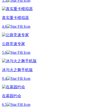
5.3
真实重卡模拟器
4.6
公路竞速专家
5.6
冰与火之舞手机版
9.4
在墓园约会
6.5