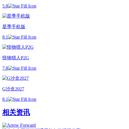
5.8
星季手机版
8.1
怪物猎人P2G
7.8
G沙盒2027
8.1
相关资讯