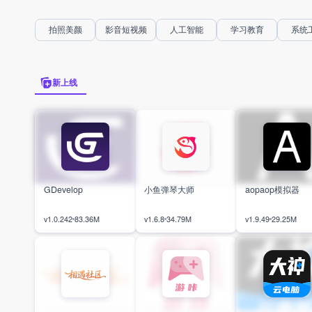
MCJava版启动工具。安卓手机就
基岩版体验差点意思，很
能直接玩我的世界电脑Java版，不
组、光影和材质都用不了
用折腾电脑。它可以同时装好多个
感也远不如电脑端。想在
拍照美颜
影音短视频
人工智能
学习教育
系统
游戏版本，还支持各类渲染插件，
Java版内容就可以试试它
版本之间相互隔离互不干扰。上手
琐设置，手机就能直接运
难度不高，体验也做了不少优化，
整合包、存档都能正常加
手机党也能直接体验原汁原味的PC
不用守着电脑，随时随地
端我的世界。
电脑版才有的游戏内容。
新上线
GDevelop
小鱼弹琴大师
aopaop模拟器
v1.0.242
83.36M
v1.6.8
34.79M
v1.9.49
29.25M