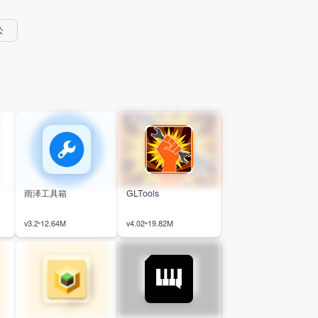
格、蛋组、能力值、属性相克等核
戏玩家打造的资讯社区。平台拥有
心数据，随用随查，告别繁琐找攻
独家原创图文、播客、视频内容，
略的麻烦。内置队伍导入、数值、
实时更新主机游戏资讯，适配碎片
公
伤害、速度线测算等实用对战工
化浏览使用。特色时间轴和悬浮播
具，轻松优化阵容，摸清精灵强
放功能，支持后台续播，边看边
弱，有效提升对战胜率。
听、切换浏览十分方便。内置玩家
社区，可分享动态、互动交友，找
到同好一起交流游戏爱好。
雨泽工具箱
GLTools
v3.2
12.64M
v4.02
19.82M