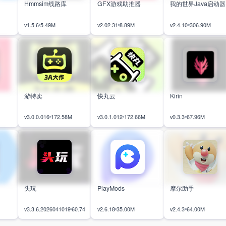
Hmmsim线路库
GFX游戏助推器
我的世界Java启动器
v1.5.6
5.49M
v2.02.31
8.89M
v2.4.10
306.90M
游特卖
快丸云
Kirin
v3.0.0.016
172.58M
v3.0.1.012
172.66M
v0.3.3
67.96M
头玩
PlayMods
摩尔助手
v3.3.6.202604101919_314
60.74M
v2.6.18
35.00M
v2.4.3
64.00M