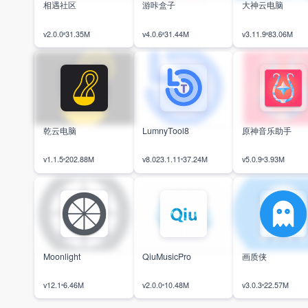
相遇社区
游咔盒子
大神云电脑
v2.0.0
31.35M
v4.0.6
31.44M
v3.11.9
83.06M
乾云电脑
LumnyTool8
原神音乐助手
v1.1.5
202.88M
v8.023.1.11
37.24M
v5.0.9
3.93M
Moonlight
QiuMusicPro
画质侠
v12.1
6.46M
v2.0.0
10.48M
v3.0.3
22.57M