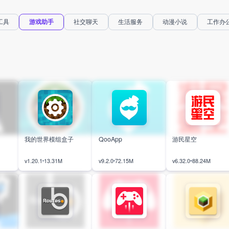
多热门模
派对、PUBG等游戏，能直接配合
，操作手
游戏使用，随意更改画质、帧率、
手机体验
超广角、分辨率、准星、美化包
工具
游戏助手
社交聊天
生活服务
动漫小说
工作办
，不用繁
等，根据自己的需求打造游戏参
行。各类
数，从而加速游戏通关。
载，出门
就能玩上
我的世界模组盒子
QooApp
游民星空
v1.20.1
13.31M
v9.2.0
72.15M
v6.32.0
88.24M