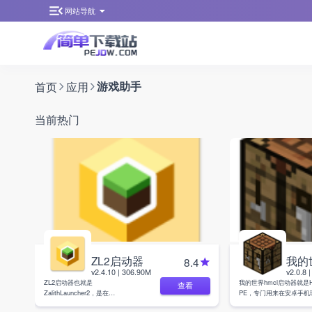
网站导航
首页
应用
游戏助手
当前热门
ZL2启动器
8.4
v2.4.10 | 306.90M
v2.0.8 
ZL2启动器也就是
我的世界hmcl启动器就是H
查看
ZalithLauncher2，是在
PE，专门用来在安卓手机
PojavLauncher基础上改出来的
界Java版。不少玩家觉得