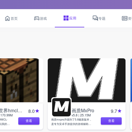
应用
首页
游戏
专题
资
我的世界hmcl启动器
画质MxPro
8.0
9.7
| 170.99M
v5.8 | 25.15M
MCL-
画质mxpro升级到了5.8最新版本，
查看
查看
玩我的世
是专为安卓手游提供的游戏辅助工
原版手机
具，支持和平精英、三角洲、香肠