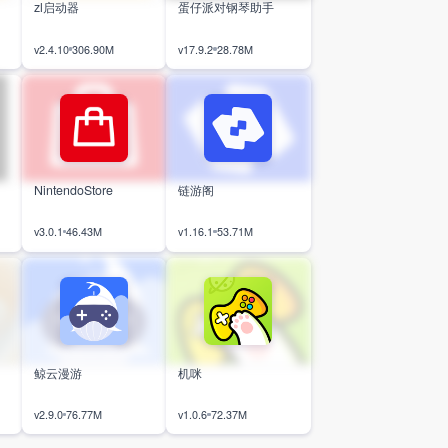
zl启动器
蛋仔派对钢琴助手
v2.4.10
306.90M
v17.9.2
28.78M
NintendoStore
链游阁
v3.0.1
46.43M
v1.16.1
53.71M
鲸云漫游
机咪
v2.9.0
76.77M
v1.0.6
72.37M