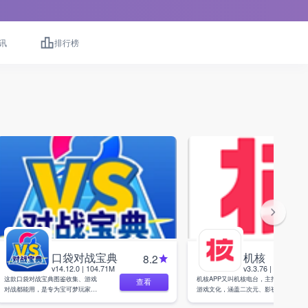
讯
排行榜
口袋对战宝典
机核
8.2
v14.12.0 | 104.71M
v3.3.76 | 136.87M
这款口袋对战宝典图鉴收集、游戏
机核APP又叫机核电台，主打深度
查看
对战都能用，是专为宝可梦玩家打
游戏文化，涵盖二次元、影视、游
造的辅助APP。软件收录了精灵性
戏开发等多元内容，是专为主机游