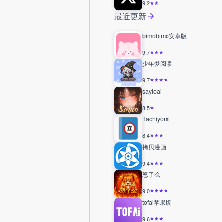
9.2
最近更新
bimobimo安卓版
9.7
少年梦阅读
9.7
sayloai
8.5
Tachiyomi
8.4
拷贝漫画
9.4
怒了么
9.0
tofai苹果版
9.6