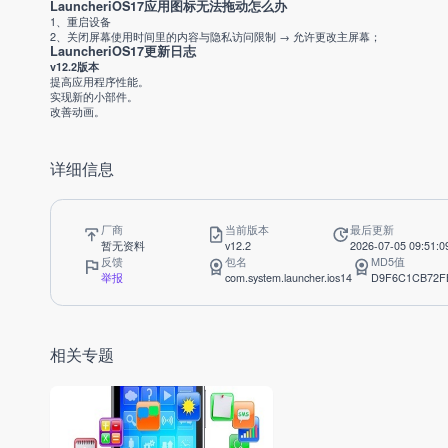
LauncheriOS17应用图标无法拖动怎么办
1、重启设备
2、关闭屏幕使用时间里的内容与隐私访问限制 → 允许更改主屏幕；
LauncheriOS17更新日志
v12.2版本
提高应用程序性能。
实现新的小部件。
改善动画。
详细信息
厂商
当前版本
最后更新
暂无资料
v12.2
2026-07-05 09:51:0
反馈
包名
MD5值
举报
com.system.launcher.ios14
D9F6C1CB72F
相关专题