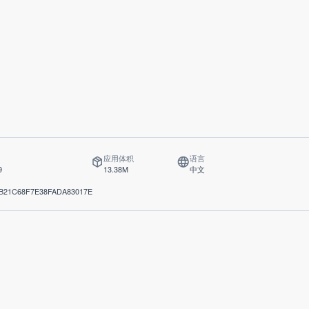
应用体积
语言
9
13.38M
中文
B21C68F7E38FADA83017E