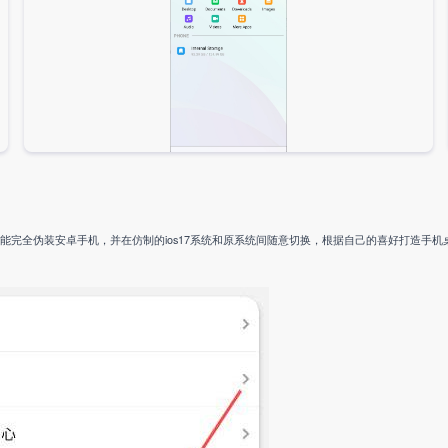
17系统，能完全伪装安卓手机，并在仿制的ios17系统和原系统间随意切换，根据自己的喜好打造手