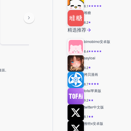
8.1
堆糖
8.2
精选推荐
bimobimo安卓版
8.4
sayloai
8.2
机桌面。
拷贝漫画
8.7
tofai苹果版
9.2
twitter中文版
8.1
推特x安卓版