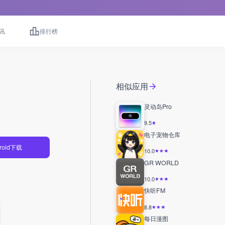
讯
排行榜
相似应用
灵动岛Pro
9.5
电子宠物仓库
roid下载
10.0
GR WORLD
10.0
快听FM
8.8
每日漫图