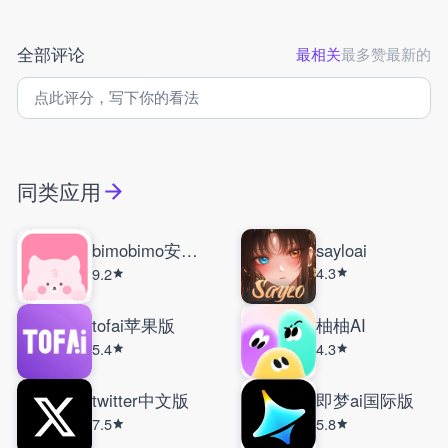
全部评论
最相关
最多赞
最新的
同类应用
bimobimo安卓版
sayloai
4.3
9.2
tofai苹果版
柚柚AI
5.4
4.3
twitter中文版
即梦ai国际版
7.5
5.8