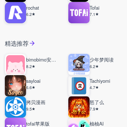
rochat
Tofai
6.2
7.1
精选推荐
bimobimo安卓版
少年梦阅读
8.2
6.2
sayloai
Tachiyomi
6.6
4.7
拷贝漫画
怒了么
9.5
7.9
tofai苹果版
柚柚AI