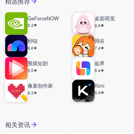
精选推荐
GeForceNOW
桌面萌宠
5.2
9.8
秒哒
捣谷
8.6
7.4
围观短剧
临界
5.5
8.4
像素创作家
Kimi
6.9
8.3
相关资讯