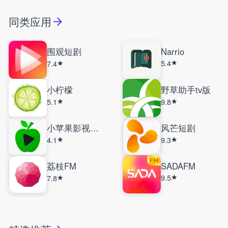
同类应用
围观短剧
Narrio
5.4
7.4
小柠檬
野草助手tv版
5.1
9.8
小苹果影视盒子
风芒短剧
4.1
9.3
荔枝FM
SADAFM
9.5
7.8