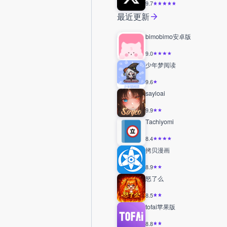
9.7
最近更新
bimobimo安卓版
9.0
少年梦阅读
9.6
sayloai
9.9
Tachiyomi
8.4
拷贝漫画
8.9
怒了么
8.5
tofai苹果版
8.8