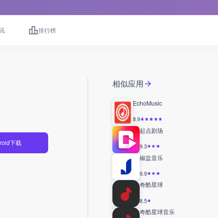
讯
排行榜
相似应用
EchoMusic
8.9
起点剧场
roid下载
9.3
椒盐音乐
9.9
奇酷星球
8.5
奇酷星球音乐