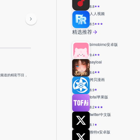
8.8
人人视频
8.5
精选推荐
bimobimo安卓版
9.4
sayloai
8.6
个频道的精彩节目，
拷贝漫画
8.9
tofai苹果版
8.2
twitter中文版
8.1
推特x安卓版