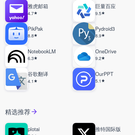
雅虎邮箱
巨量百应
4.7
9.5
PikPak
Pydroid3
8.8
8.9
NotebookLM
OneDrive
6.3
9.2
谷歌翻译
OurPPT
5.1
4.1
精选推荐
plotai
推特国际版