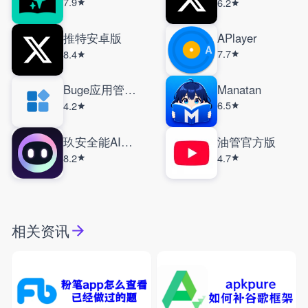
7.9
6.2
推特安卓版
APlayer
7.7
8.4
Buge应用管理器
Manatan
6.5
4.2
玖安全能AI助手
油管官方版
8.2
4.7
相关资讯