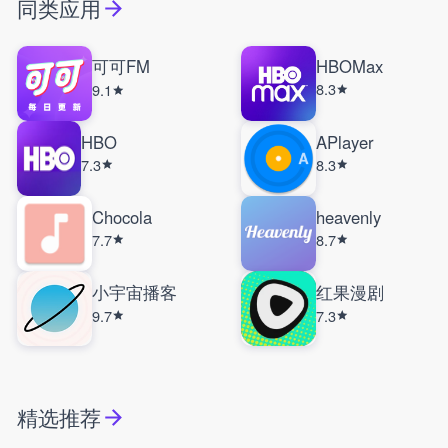
同类应用
可可FM
HBOMax
8.3
9.1
HBO
APlayer
7.3
8.3
Chocola
heavenly
7.7
8.7
小宇宙播客
红果漫剧
9.7
7.3
精选推荐