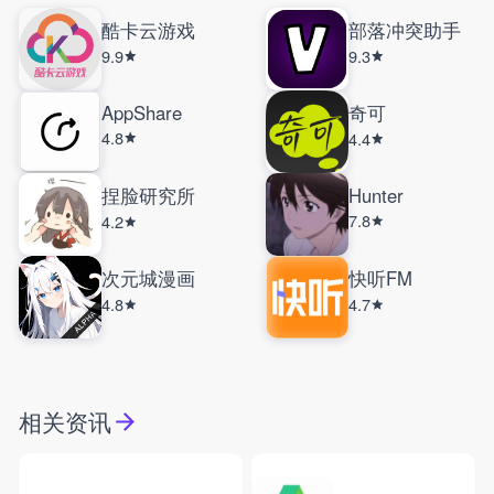
酷卡云游戏
部落冲突助手
9.9
9.3
AppShare
奇可
4.8
4.4
捏脸研究所
Hunter
7.8
4.2
次元城漫画
快听FM
4.8
4.7
相关资讯