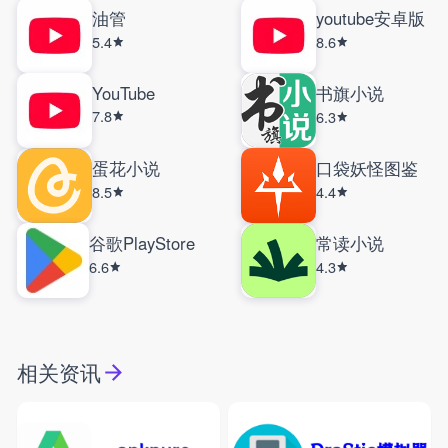
油管
youtube安卓版
5.4
8.6
YouTube
书旗小说
7.8
6.3
蛋花小说
口袋妖怪图鉴
8.5
4.4
谷歌PlayStore
常读小说
6.6
4.3
相关资讯