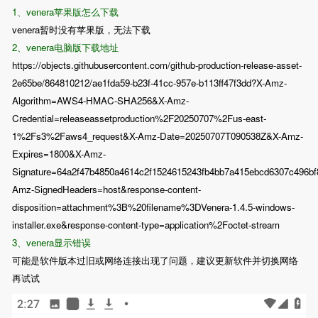
1、venera苹果版怎么下载
venera暂时没有苹果版，无法下载
2、venera电脑版下载地址
https://objects.githubusercontent.com/github-production-release-asset-
2e65be/864810212/ae1fda59-b23f-41cc-957e-b113ff47f3dd?X-Amz-
Algorithm=AWS4-HMAC-SHA256&X-Amz-
Credential=releaseassetproduction%2F20250707%2Fus-east-
1%2Fs3%2Faws4_request&X-Amz-Date=20250707T090538Z&X-Amz-
Expires=1800&X-Amz-
Signature=64a2f47b4850a4614c2f1524615243fb4bb7a415ebcd6307c496b
Amz-SignedHeaders=host&response-content-
disposition=attachment%3B%20filename%3DVenera-1.4.5-windows-
installer.exe&response-content-type=application%2Foctet-stream
3、venera显示错误
可能是软件版本过旧或网络连接出现了问题，建议更新软件并切换网络
再试试