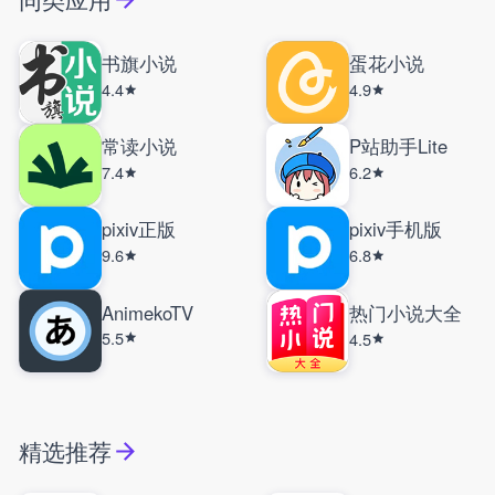
书旗小说
蛋花小说
4.4
4.9
常读小说
P站助手Lite
7.4
6.2
pixiv正版
pixiv手机版
9.6
6.8
AnimekoTV
热门小说大全
5.5
4.5
精选推荐