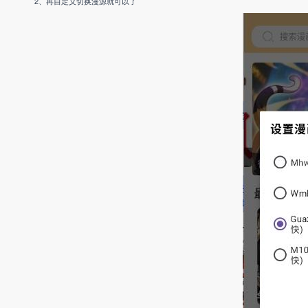
2、再自定义切换漫源就可以了