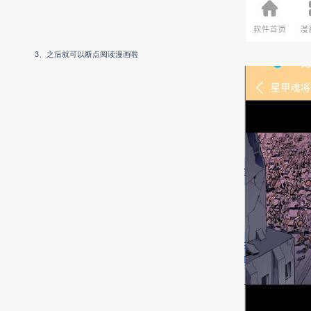
3、之后就可以断点阅读漫画啦