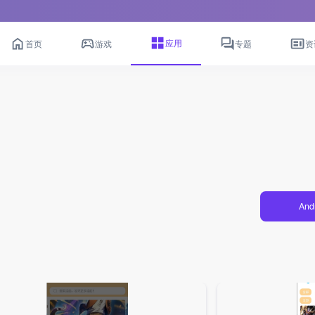
应用
首页
游戏
专题
资
And