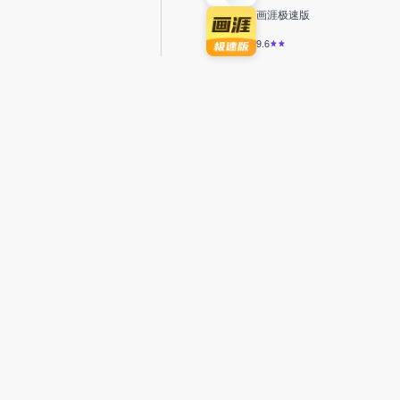
画涯极速版
9.6