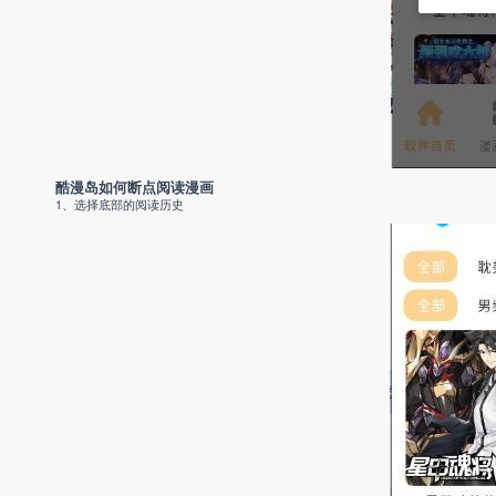
酷漫岛如何断点阅读漫画
1、选择底部的阅读历史