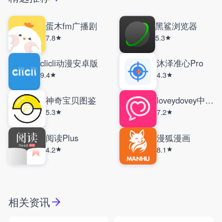
蛋木fm广播剧
黑鲨浏览器
7.8
5.3
clicli动漫安卓版
沐泽准心Pro
9.4
4.3
神奇宝贝图鉴
loveydovey中文版
5.3
7.2
阅读Plus
漫狐漫画
4.2
8.1
相关资讯