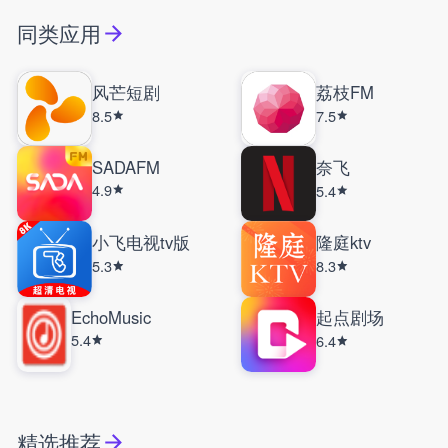
同类应用
风芒短剧
荔枝FM
8.5
7.5
SADAFM
奈飞
4.9
5.4
小飞电视tv版
隆庭ktv
5.3
8.3
EchoMusic
起点剧场
5.4
6.4
精选推荐