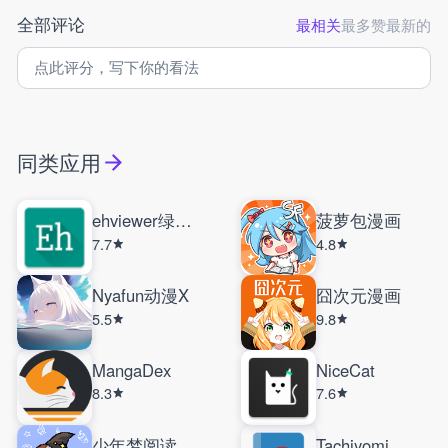
全部评论
最相关
最多赞
最新的
同类应用
ehviewer绿色版
菠萝包漫画
7.7
4.8
Nyafun动漫X
囧次元漫画
5.5
9.8
MangaDex
NiceCat
8.3
7.6
少年梦阅读
Tachiyomi