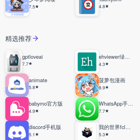
4.8
7.5
精选推荐
gptloveai
ehviewer绿色版
7.7
4.3
animate
菠萝包漫画
5.8
8.9
babymo官方版
WhatsApp手机版
4.9
7.7
discord手机版
我的世界fcl启动器
5.1
5.3