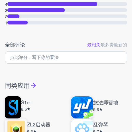
4
3
2
1
全部评论
最相关
最多赞
最新的
同类应用
S1er
旅法师营地
6.5
5.6
ZL2启动器
乱弹琴
5.3
5.7