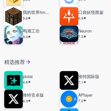
我的世界hmcl启动器
口袋妖怪图鉴
9.6
6.9
鸣潮工坊
Neuron
7.3
9.4
精选推荐
plotai
推特国际版
4.6
7.1
推特安卓版
APlayer
7.2
6.3