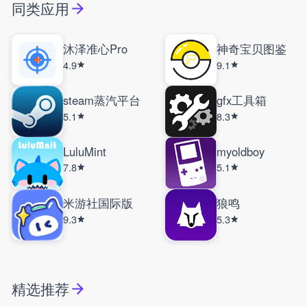
同类应用
沐泽准心Pro
神奇宝贝图鉴
4.9
9.1
steam蒸汽平台
gfx工具箱
5.1
8.3
LuluMint
myoldboy
7.8
5.1
米游社国际版
狼鸣
9.3
5.3
精选推荐