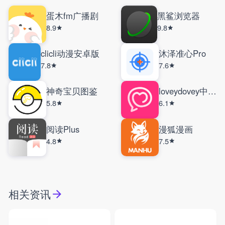
蛋木fm广播剧
黑鲨浏览器
8.9
9.8
clicli动漫安卓版
沐泽准心Pro
7.8
7.6
神奇宝贝图鉴
loveydovey中文版
5.8
6.1
阅读Plus
漫狐漫画
4.8
7.5
相关资讯