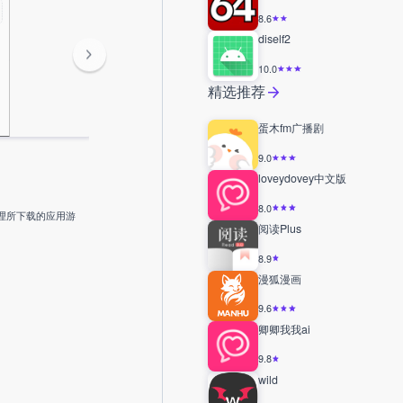
8.6
diself2
10.0
精选推荐
蛋木fm广播剧
9.0
loveydovey中文版
8.0
管理所下载的应用游
阅读Plus
8.9
漫狐漫画
9.6
卿卿我我ai
9.8
wild