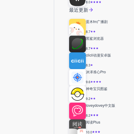
8.0
最近更新
蛋木fm广播剧
8.7
黑鲨浏览器
8.7
clicli动漫安卓版
8.3
沐泽准心Pro
9.6
神奇宝贝图鉴
9.2
loveydovey中文版
8.2
阅读Plus
10.0