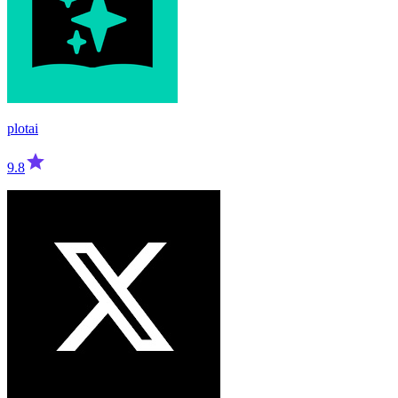
plotai
9.8