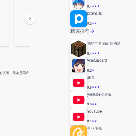
9.4
pixiv正版
9.2
精选推荐
我的世界hmcl启动器
8.4
WaifuBoard
8.2
的漫画，无论是国产
油管
9.8
youtube安卓版
9.8
YouTube
8.1
蛋花小说