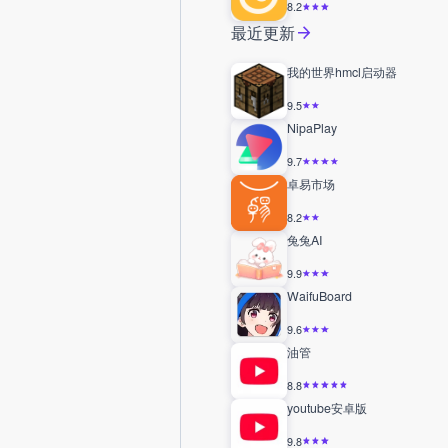
8.2
最近更新
我的世界hmcl启动器
9.5
NipaPlay
9.7
卓易市场
8.2
兔兔AI
9.9
WaifuBoard
9.6
油管
8.8
youtube安卓版
9.8