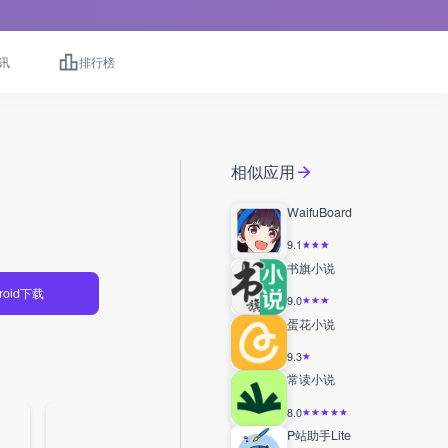
讯
排行榜
相似应用
WaifuBoard
9.1
书旗小说
roid下载
9.0
蛋花小说
9.3
常读小说
8.0
P站助手Lite