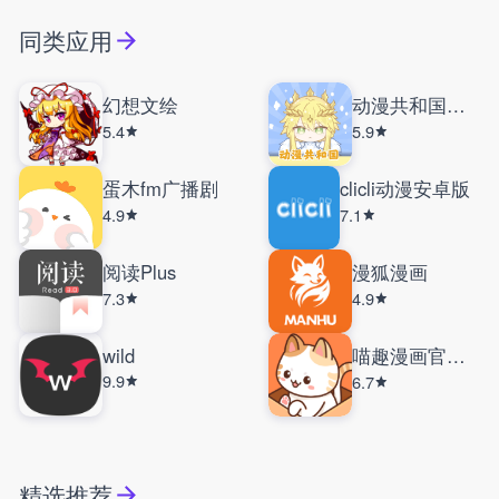
同类应用
幻想文绘
动漫共和国动漫
5.4
5.9
蛋木fm广播剧
clicli动漫安卓版
4.9
7.1
阅读Plus
漫狐漫画
7.3
4.9
wild
喵趣漫画官方正版
9.9
6.7
精选推荐