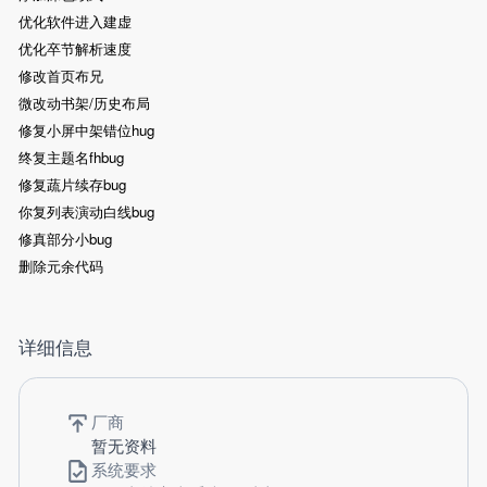
优化软件进入建虚
优化卒节解析速度
修改首页布兄
微改动书架/历史布局
修复小屏中架错位hug
终复主题名fhbug
修复蔬片续存bug
你复列表演动白线bug
修真部分小bug
删除元余代码
详细信息
厂商
暂无资料
系统要求