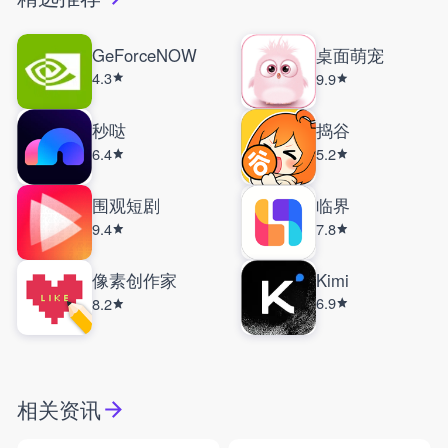
GeForceNOW
桌面萌宠
4.3
9.9
秒哒
捣谷
6.4
5.2
围观短剧
临界
9.4
7.8
像素创作家
Kimi
6.9
8.2
相关资讯