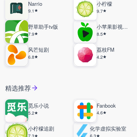
Narrio
小柠檬
9.1
9.7
野草助手tv版
小苹果影视盒子
7.9
8.5
风芒短剧
荔枝FM
6.8
4.2
精选推荐
觅乐小说
Fanbook
4.6
5.2
小柠檬追剧
化学虚拟实验室
7.3
6.3