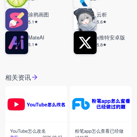
涂鸦画图
云析
5.1
5.6
MateAI
x推特安卓版
5.1
5.8
相关资讯
YouTube怎么改名
粉笔app怎么查看已经做
教程