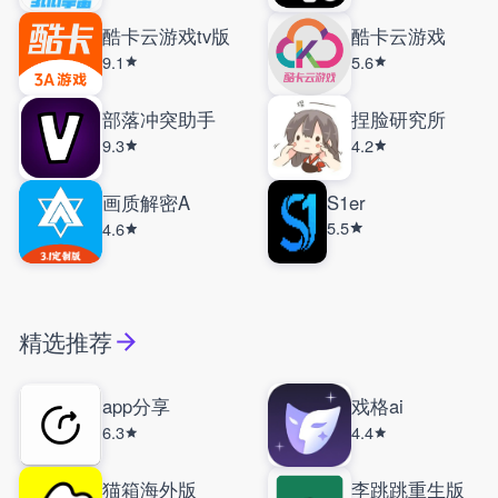
酷卡云游戏tv版
酷卡云游戏
9.1
5.6
部落冲突助手
捏脸研究所
9.3
4.2
画质解密A
S1er
5.5
4.6
精选推荐
app分享
戏格ai
6.3
4.4
猫箱海外版
李跳跳重生版