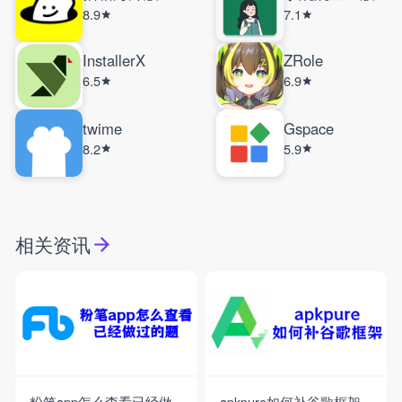
8.9
7.1
InstallerX
ZRole
6.5
6.9
twime
Gspace
8.2
5.9
相关资讯
粉笔app怎么查看已经做
apkpure如何补谷歌框架