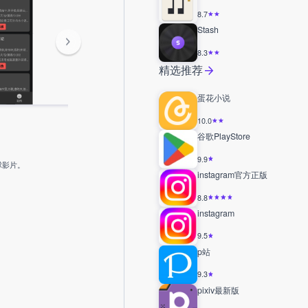
8.7
Stash
8.3
精选推荐
蛋花小说
10.0
谷歌PlayStore
9.9
球影片。
instagram官方正版
8.8
instagram
9.5
p站
9.3
pixiv最新版