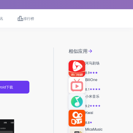
讯
排行榜
相似应用
河马剧场
8.9
BiliOne
roid下载
8.1
小米音乐
9.2
Kwai
8.8
MicaMusic