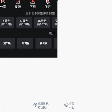
应用体积
语言
1
97.23M
中文