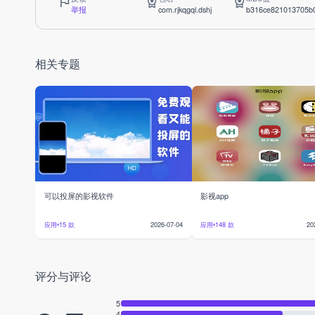
举报
com.rjkqgql.dshj
b316ce821013705b
相关专题
可以投屏的影视软件
影视app
应用
15 款
应用
148 款
2026-07-04
20
评分与评论
5
4