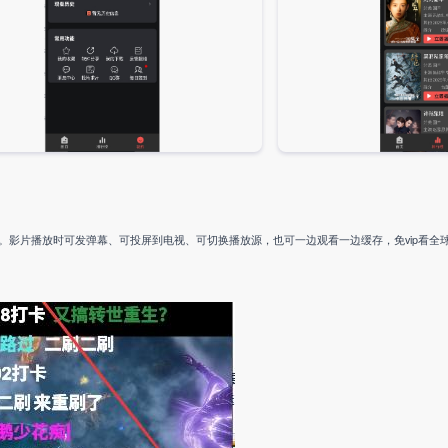
。影片播放时可发弹幕、可投屏到电视、可切换播放源，也可一边观看一边缓存，免vip看全