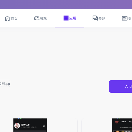
应用
首页
游戏
专题
资
剧app
And