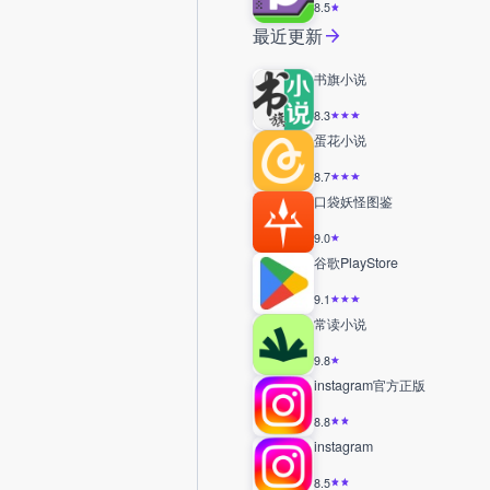
8.5
最近更新
书旗小说
8.3
蛋花小说
8.7
口袋妖怪图鉴
9.0
谷歌PlayStore
9.1
常读小说
9.8
instagram官方正版
8.8
instagram
8.5