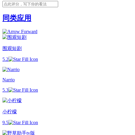
同类应用
围观短剧
5.2
Narrio
5.3
小柠檬
9.5