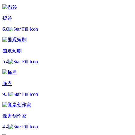
捣谷
6.8
围观短剧
5.4
临界
9.3
像素创作家
4.4