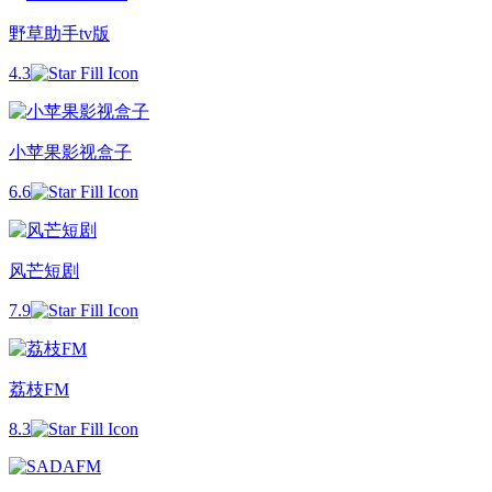
野草助手tv版
4.3
小苹果影视盒子
6.6
风芒短剧
7.9
荔枝FM
8.3