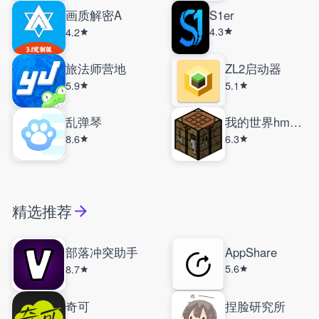
画质解密A
S1er
4.3
4.2
旅法师营地
ZL2启动器
5.9
5.1
乱弹琴
我的世界hmcl启动器
8.6
6.3
精选推荐
部落冲突助手
AppShare
5.6
8.7
奇可
捏脸研究所