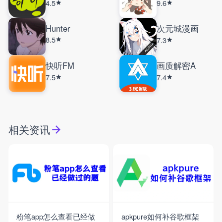
4.5
9.6
Hunter
次元城漫画
8.5
7.3
快听FM
画质解密A
7.5
7.4
相关资讯
粉笔app怎么查看已经做
apkpure如何补谷歌框架