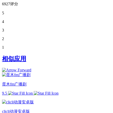
6927评分
5
4
3
2
1
相似应用
蛋木fm广播剧
9.5
clicli动漫安卓版