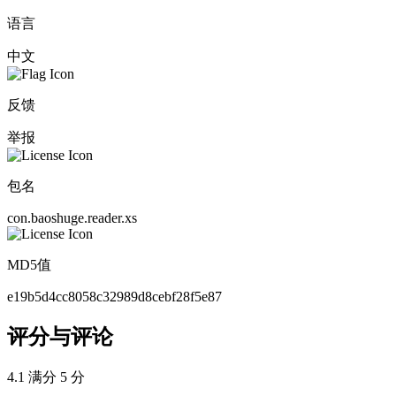
语言
中文
反馈
举报
包名
con.baoshuge.reader.xs
MD5值
e19b5d4cc8058c32989d8cebf28f5e87
评分与评论
4.1
满分 5 分