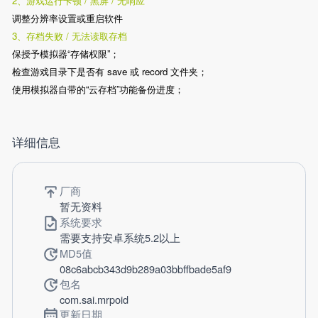
2、游戏运行卡顿 / 黑屏 / 无响应
调整分辨率设置或重启软件
3、存档失败 / 无法读取存档
保授予模拟器“存储权限”；
检查游戏目录下是否有 save 或 record 文件夹；
使用模拟器自带的“云存档”功能备份进度；
详细信息
厂商
暂无资料
系统要求
需要支持安卓系统5.2以上
MD5值
08c6abcb343d9b289a03bbffbade5af9
包名
com.sai.mrpoid
更新日期