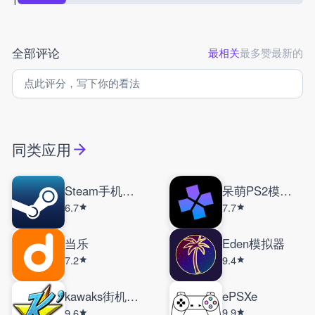
1
全部评论
最相关
最多赞
最新的
同类应用
Steam手机令牌
呆萌PS2模拟器
6.7
7.7
当乐
Eden模拟器
7.2
9.4
kawaks街机模拟器
ePSXe
9.9
9.6