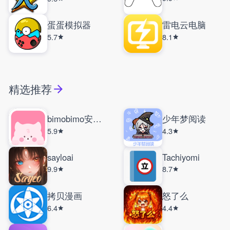
蛋蛋模拟器
雷电云电脑
5.7
8.1
精选推荐
bimobimo安卓版
少年梦阅读
5.9
4.3
sayloai
Tachiyomi
9.9
8.7
拷贝漫画
怒了么
6.4
4.4