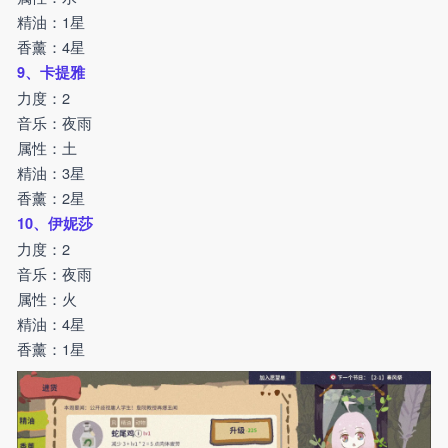
精油：1星
香薰：4星
9、卡提雅
力度：2
音乐：夜雨
属性：土
精油：3星
香薰：2星
10、伊妮莎
力度：2
音乐：夜雨
属性：火
精油：4星
香薰：1星