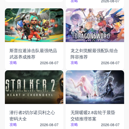
攻略
2026-08-07
斯普拉遁涂击队最强绝品
龙之剑觉醒最强配队组合
武器养成推荐
阵容推荐
攻略
攻略
2026-08-07
2026-08-07
潜行者2切尔诺贝利之心
无限暖暖2.8齿轮于晨昏
密码大全
交错推理答案
攻略
攻略
2026-08-07
2026-08-07