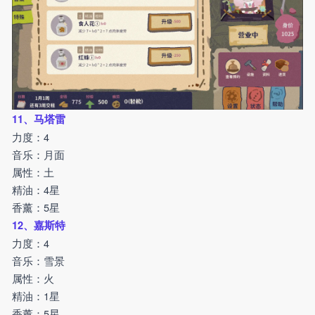
11、马塔雷
力度：4
音乐：月面
属性：土
精油：4星
香薰：5星
12、嘉斯特
力度：4
音乐：雪景
属性：火
精油：1星
香薰：5星