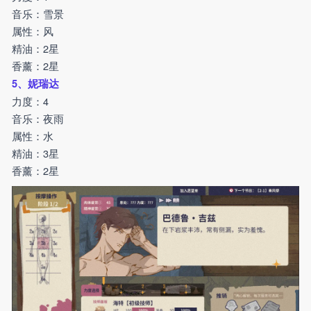
音乐：雪景
属性：风
精油：2星
香薰：2星
5、妮瑞达
力度：4
音乐：夜雨
属性：水
精油：3星
香薰：2星