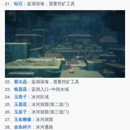
21、
：蓝洞深海，需要挖矿工具
钻石
22、
：蓝洞深海，需要挖矿工具
紫水晶
23、
：蓝洞入口~中间水域
银器皿
24、
：冰河区域
玉珠子
25、
：冰河洞窟(第二道门)
玉器皿
26、
：冰河洞窟(第三道门)
玉架子
27、
：冰河洞窟
玉鱼雕像
28、
：冰河通路
金鱼碎片