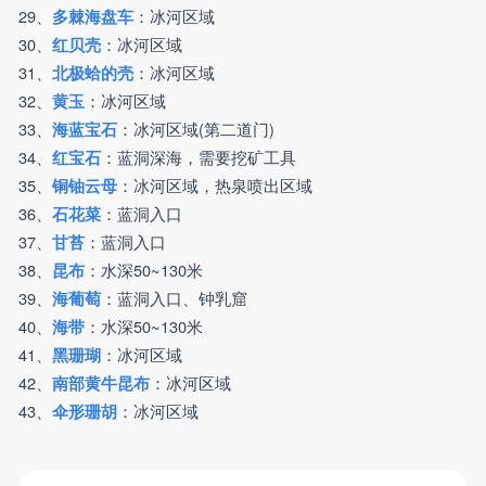
29、
：冰河区域
多棘海盘车
30、
：冰河区域
红贝壳
31、
：冰河区域
北极蛤的壳
32、
：冰河区域
黄玉
33、
：冰河区域(第二道门)
海蓝宝石
34、
：蓝洞深海，需要挖矿工具
红宝石
35、
：冰河区域，热泉喷出区域
铜铀云母
36、
：蓝洞入口
石花菜
37、
：蓝洞入口
甘苔
38、
：水深50~130米
昆布
39、
：蓝洞入口、钟乳窟
海葡萄
40、
：水深50~130米
海带
41、
：冰河区域
黑珊瑚
42、
：冰河区域
南部黄牛昆布
43、
：冰河区域
伞形珊胡